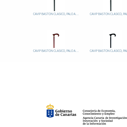
CAVIP BASTON CLASICO, PALO ALUMINIO FIJO NEGRO, PUÑO METACRILATO JASPEADO ROJO
CAVIP BASTON CLASICO, PALO ALUMINIO MARRON PUÑO METACRILATO MARRON