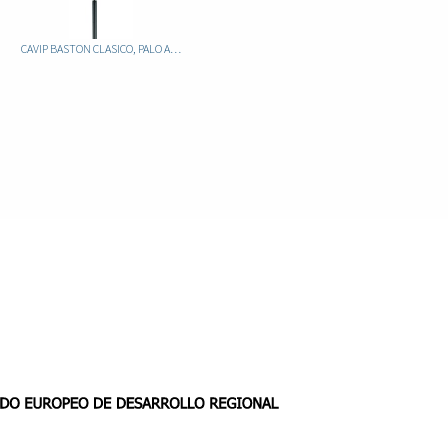
CAVIP BASTON CLASICO, PALO ALUMINIO FIJO NEGRO, PUÑO METACRILATO JASPEADO VERDE