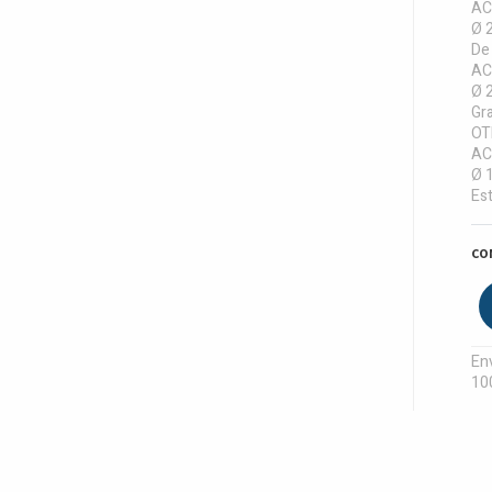
AC
Ø 
De 
AC
Ø 
Gra
OT
AC
Ø 
Est
CO
Env
10