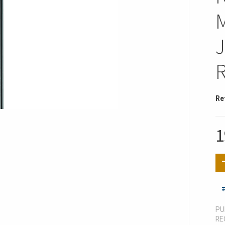
Re
1
PU
RE