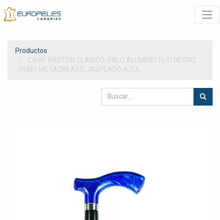
Productos
CAVIP BASTON CLASICO, PALO ALUMINIO FIJO NEGRO,
PUÑO METACRILATO JASPEADO AZUL