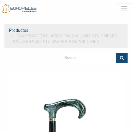
Productos
CAVIP BASTON CLASICO, PALO ALUMINIO FIJO NEGRO,
PUÑO METACRILATO JASPEADO BLANCO/NEG