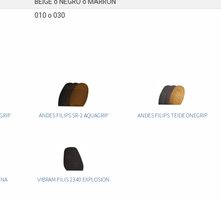
BEIGE
o
NEGRO
o
MARRÓN
010
o
030
GRIP
ANDES FILIPS SR-2 AQUAGRIP
ANDES FILIPS TEIDE ONEGRIP
INA
VIBRAM FILIS 2340 EXPLOSION