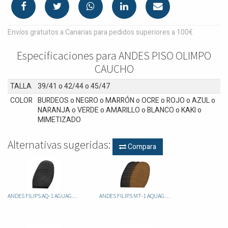
Envíos gratuitos a Canarias para pedidos superiores a 100€
Especificaciones para ANDES PISO OLIMPO
CAUCHO
TALLA
39/41
o
42/44
o
45/47
COLOR
BURDEOS
o
NEGRO
o
MARRÓN
o
OCRE
o
ROJO
o
AZUL
o
NARANJA
o
VERDE
o
AMARILLO
o
BLANCO
o
KAKI
o
MIMETIZADO
Alternativas sugeridas:
Compara
ANDES FILIPS AQ-1 AGUAGRIP
ANDES FILIPS MT-1 AQUAGRIP