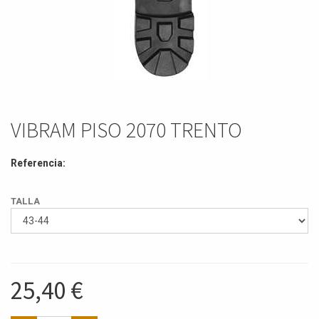
VIBRAM PISO 2070 TRENTO
Referencia:
TALLA
25,40
€