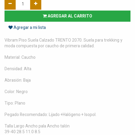
AGREGAR AL CARRITO
Agregar a mi lista
Vibram Piso Suela Calzado TRENTO 2070. Suela para trekking y
moda compuesta por caucho de primera calidad.
Material: Caucho
Densidad: Alta
Abrasión: Baja
Color: Negro
Tipo: Plano
Pegado Recomendado: Lijado +Halógeno + Isopol.
Talla Largo Ancho pala Ancho talón
39-40 28.5 11.0 8.5