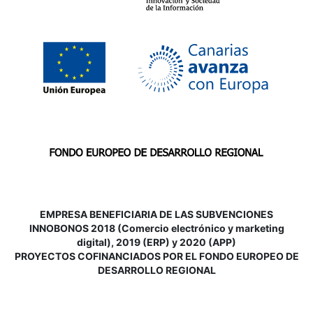
EMPRESA BENEFICIARIA DE LAS SUBVENCIONES
INNOBONOS 2018 (Comercio electrónico y marketing
digital), 2019 (ERP) y 2020 (APP)
P
ROYECTOS COFINANCIADOS POR EL FONDO EUROPEO DE
DESARROLLO REGIONAL