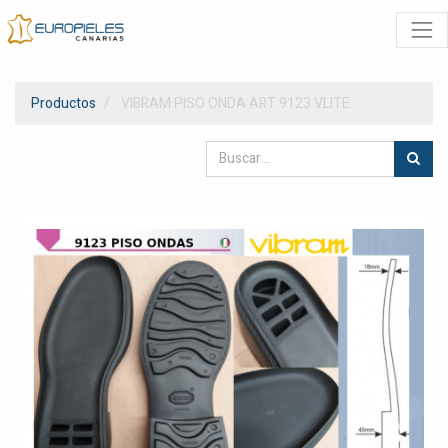
Productos
VIBRAM PISO ONDA ART 9123 VLITE