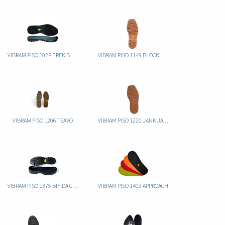
VIBRAM PISO 102P TREK BUFF CAUCHO
VIBRAM PISO 1149 BLOCK CAUCHO
VIBRAM PISO 1206 TSAVO
VIBRAM PISO 1220 JANKUAT CAUCHO
VIBRAM PISO 1375 BIFIDA CAUCHO
VIBRAM PISO 1403 APPROACH