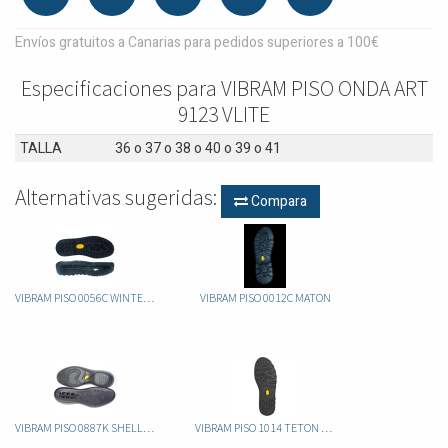
Envíos gratuitos a Canarias para pedidos superiores a 100€
Especificaciones para VIBRAM PISO ONDA ART
9123 VLITE
TALLA
36
o
37
o
38
o
40
o
39
o
41
Alternativas sugeridas:
Compara
VIBRAM PISO 0056C WINTERCITY CAUCHO
VIBRAM PISO 0012C MATON
VIBRAM PISO 0887K SHELL CAUCHO
VIBRAM PISO 1014 TETON CAUCHO