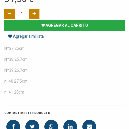
AGREGAR AL CARRITO
Agregar a mi lista
Nº37 25cm
Nº38 25.7cm
Nº39 26.7cm
nº40 27.5cm
nº41 28cm
COMPARTIR ESTE PRODUCTO