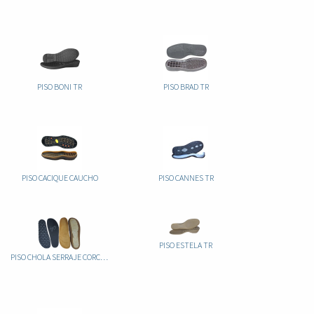
PISO BONI TR
PISO BRAD TR
PISO CACIQUE CAUCHO
PISO CANNES TR
PISO ESTELA TR
PISO CHOLA SERRAJE CORCHO+EVA 10MM