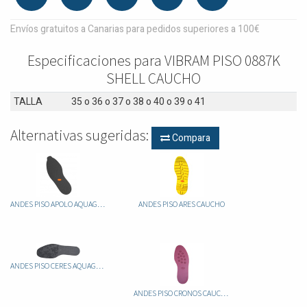
Envíos gratuitos a Canarias para pedidos superiores a 100€
Especificaciones para VIBRAM PISO 0887K
SHELL CAUCHO
TALLA
35
o
36
o
37
o
38
o
40
o
39
o
41
Alternativas sugeridas:
Compara
ANDES PISO APOLO AQUAGRIP CAUCHO
ANDES PISO ARES CAUCHO
ANDES PISO CERES AQUAGRIP CAUCHO
ANDES PISO CRONOS CAUCHO