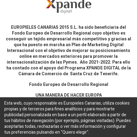
EUROPIELES CANARIAS 2015 S.L. ha sido beneficiaria del
Fondo Europeo de Desarrollo Regional cuyo objetivo es
conseguir un tejido empresarial más competitivo y gracias al
que ha puesto en marcha un Plan de Marketing Digital
Internacional con el objetivo de mejorar su posicionamiento
online en mercados exteriores para promover la
internacionalización de las Pymes. Año 2021-2022. Para ello
ha contado con el apoyo del Programa XPANDE DIGITAL de la
Cámara de Comercio de Santa Cruz de Tenerife.
Fondo Europeo de Desarrollo Regional
UNA MANERA DE HACER EUROPA
Esta web, cuyo responsable es Europieles Canarias, utiliza cookies
propias y de terceros para fines analíticos y para mostrarte
Aviso legal y política de privacidad
publicidad personalizada en base a un perfil elaborado a partir de
tus hábitos de navegación (por ejemplo, páginas visitadas). Puedes
aceptarlas todas, rechazarlas o ver más información y configurar
Copyright ©
EUROPIELES CANARIAS 2015 S.L.
Español
tus preferencias pulsando en "Quiero elegir".
Configuración de cookies