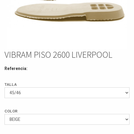
VIBRAM PISO 2600 LIVERPOOL
Referencia:
TALLA
COLOR