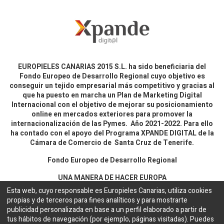
EUROPIELES CANARIAS 2015 S.L. ha sido beneficiaria del
Fondo Europeo de Desarrollo Regional cuyo objetivo es
conseguir un tejido empresarial más competitivo y gracias al
que ha puesto en marcha un Plan de Marketing Digital
Internacional con el objetivo de mejorar su posicionamiento
online en mercados exteriores para promover la
internacionalización de las Pymes. Año 2021-2022. Para ello
ha contado con el apoyo del Programa XPANDE DIGITAL de la
Cámara de Comercio de Santa Cruz de Tenerife.
Fondo Europeo de Desarrollo Regional
UNA MANERA DE HACER EUROPA
Esta web, cuyo responsable es Europieles Canarias, utiliza cookies
propias y de terceros para fines analíticos y para mostrarte
Aviso legal y política de privacidad
publicidad personalizada en base a un perfil elaborado a partir de
tus hábitos de navegación (por ejemplo, páginas visitadas). Puedes