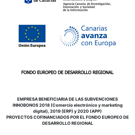
EMPRESA BENEFICIARIA DE LAS SUBVENCIONES
INNOBONOS 2018 (Comercio electrónico y marketing
digital), 2019 (ERP) y 2020 (APP)
P
ROYECTOS COFINANCIADOS POR EL FONDO EUROPEO DE
DESARROLLO REGIONAL