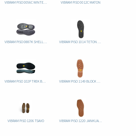
VIBRAM PISO 0056C WINTERCITY CAUCHO
VIBRAM PISO 0012C MATON
VIBRAM PISO 0887K SHELL CAUCHO
VIBRAM PISO 1014 TETON CAUCHO
VIBRAM PISO 102P TREK BUFF CAUCHO
VIBRAM PISO 1149 BLOCK CAUCHO
VIBRAM PISO 1206 TSAVO
VIBRAM PISO 1220 JANKUAT CAUCHO