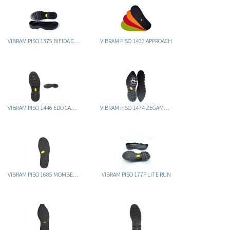
VIBRAM PISO 1375 BIFIDA CAUCHO
VIBRAM PISO 1403 APPROACH
VIBRAM PISO 1446 EDO CAUCHO
VIBRAM PISO 1474 ZEGAMA CAUCHO
VIBRAM PISO 1685 MOMBELLO CAUCHO
VIBRAM PISO 177P LITE RUN