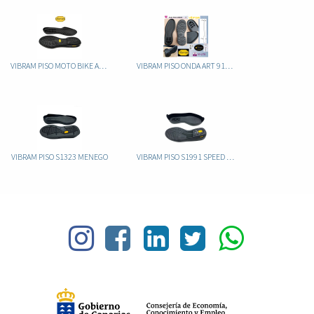
VIBRAM PISO MOTO BIKE ART. 0020C
VIBRAM PISO ONDA ART 9123 VLITE
VIBRAM PISO S1323 MENEGO
VIBRAM PISO S1991 SPEED REPAIR