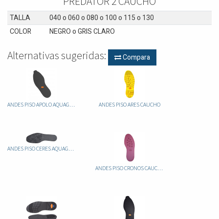
PREDATOR 2 CAUCHO
TALLA
040
o
060
o
080
o
100
o
115
o
130
COLOR
NEGRO
o
GRIS CLARO
Alternativas sugeridas:
Compara
ANDES PISO APOLO AQUAGRIP CAUCHO
ANDES PISO ARES CAUCHO
ANDES PISO CERES AQUAGRIP CAUCHO
ANDES PISO CRONOS CAUCHO