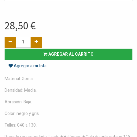
28,50
€
AGREGAR AL CARRITO
Agregar a mi lista
Material: Goma.
Densidad: Media.
Abrasión: Baja.
Color: negro y gris.
Tallas: 040 a 130.
Pegado recomendado: Lijado + Halógeno + Cola de poliuretano 118.