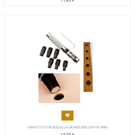
11,85
€
TANDY ESTUCHE BOQUILLA SACABOCADO 3004-00 MAXI