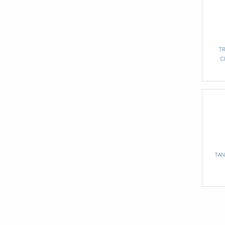
TR
C
TAN