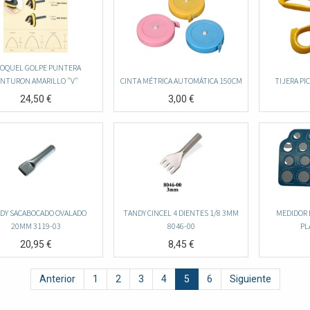
OQUEL GOLPE PUNTERA
INTURON AMARILLO "V"
CINTA MÉTRICA AUTOMÁTICA 150CM
TIJERA PI
24,50
€
3,00
€
DY SACABOCADO OVALADO
TANDY CINCEL 4 DIENTES 1/8 3MM
MEDIDOR 
20MM 3119-03
8046-00
PL
20,95
€
8,45
€
Anterior
1
2
3
4
5
6
Siguiente