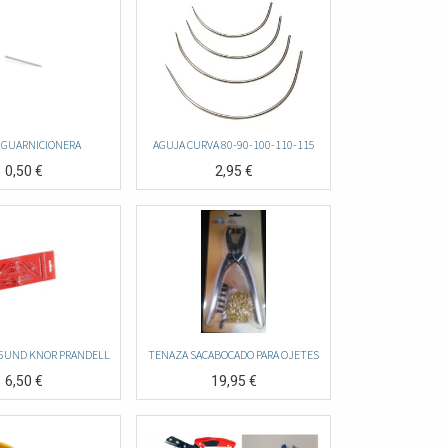
 GUARNICIONERA
AGUJA CURVA 80-90-100-110-115
0,50
€
2,95
€
 6UND KNOR PRANDELL
TENAZA SACABOCADO PARA OJETES
6,50
€
19,95
€