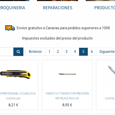
ROQUINERIA
REPARACIONES
PRODUCT
Envíos gratuitos a Canarias para pedidos superiores a 100€
Impuestos excluidos del precio del producto
Anterior
1
2
3
4
5
6
Siguiente
 PROFESIONAL 3 CLAVELES 6
TANDY CUTTER BISTURI PRECISION
CUCHILLAS
METÁLICO 3031-00
CUCHIL
8,21
€
8,95
€