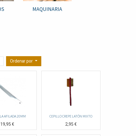
OS
MAQUINARIA
Ordenar por
LA AFILADA 20MM
CEPILLO CREPE LATÓN MIXTO
19,95
€
2,95
€