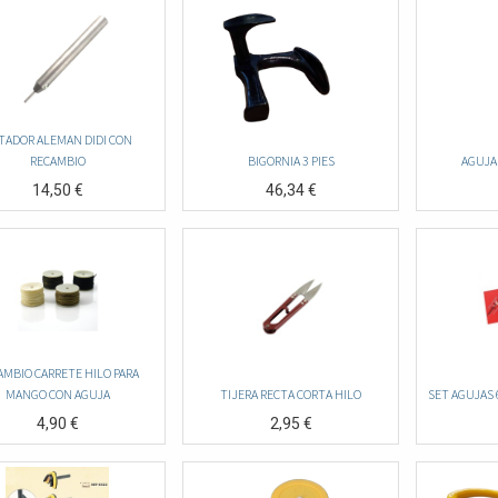
TADOR ALEMAN DIDI CON
RECAMBIO
BIGORNIA 3 PIES
AGUJA
14,50
€
46,34
€
AMBIO CARRETE HILO PARA
MANGO CON AGUJA
TIJERA RECTA CORTA HILO
SET AGUJAS
4,90
€
2,95
€