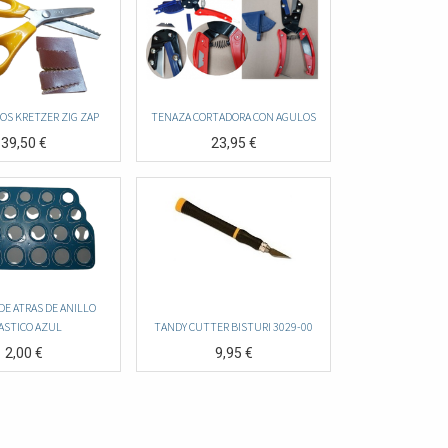
COS KRETZER ZIG ZAP
TENAZA CORTADORA CON AGULOS
39,50
€
23,95
€
DE ATRAS DE ANILLO
ASTICO AZUL
TANDY CUTTER BISTURI 3029-00
2,00
€
9,95
€