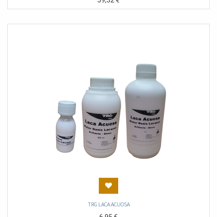
59,32
€
TRG LACA ACUOSA